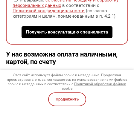
Я выражаю
согласие на передачу и обработку
персональных данных
в соответствии с
Политикой конфиденциальности
(согласно
категориям и целям, поименованным в п. 4.2.1)
Получить консультацию специалиста
У нас возможна оплата наличными,
картой, по счету
Этот сайт использует файлы cookie и метаданные. Продолжая
У нас Вы можете рассчитаться удобным для Вас
просматривать его, вы соглашаетесь на использование нами файлов
cookie и метаданных в соответствии с
Политикой обработки файлов
способом: наличными, переводом, картой (есть
cookie
терминал), а так же по счету от Юр.лица или ИП, как с
НДС так и БЕЗ
Продолжить